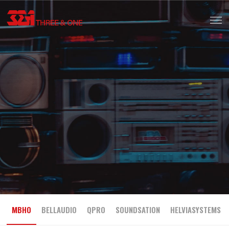
MBHO
BELLAUDIO
QPRO
SOUNDSATION
HELVIASYSTEMS