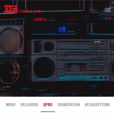
MBHO
BELLAUDIO
QPRO
SOUNDSATION
HELVIASYSTEMS